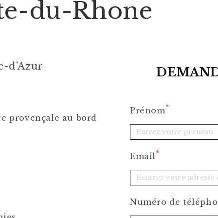
tte-du-Rhone
e-d'Azur
DEMAND
*
Prénom
ce provençale au bord
*
Email
Numéro de téléph
nies