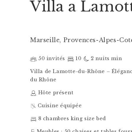
Villa a Lamo
Marseille, Provences-Alpes-Cot
50 invités
10
2 nuits min
Villa de Lamotte-du-Rhône – Élégan
du Rhône
Hôte présent
Cuisine équipée
8 chambres king size bed
Meubles : 50 chaises et tables four