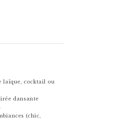
 laïque, cocktail ou
oirée dansante
s
mbiances (chic,