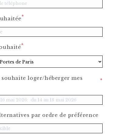
*
ouhaitée
*
souhaité
e souhaite loger/héberger mes
*
lternatives par ordre de préférence