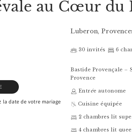
évale au Cœur du
Luberon, Provence
30 invités
6 cha
Bastide Provençale – 
Provence
E
Entr
é
e autonome
 la date de votre mariage
Cuisine équipée
2 chambres lit sup
4 chambres lit quee