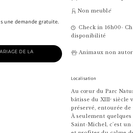
Non meubl
é
ous une demande gratuite.
Check in 16h00- Ch
disponibilité
RIAGE DE LA
Animaux non autor
Localisation
Au cœur du Parc Natur
bâtisse du XIIIᵉ siècle
préservé, entourée de 
À seulement quelques
Saint-Michel, c’est un
et profiter du calme d