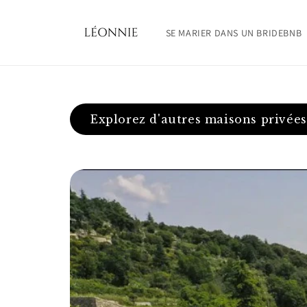
et
passer
au
SE MARIER DANS UN BRIDEBNB
contenu
Explorez d'autres maisons privées